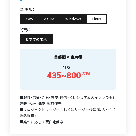
スキル：
AWS
Azure
Windows
Linux
特徴：
おすすめ求人
首都圏 > 東京都
年収
435~800
万円
■製造・流通・金融・医療・通信・公共システムのインフラ要件
定義・設計・構築・運用保守
■プロジェクトリーダーもしくはリーダー候補（数名〜１０
数名規模）
■案件に応じて要件定義な...