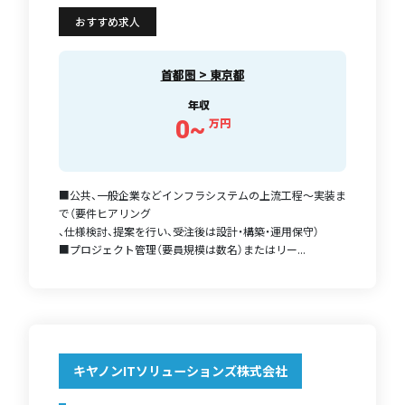
おすすめ求人
首都圏 > 東京都
年収
0~
万円
■公共、一般企業などインフラシステムの上流工程～実装ま
で（要件ヒアリング
、仕様検討、提案を行い、受注後は設計・構築・運用保守）
■プロジェクト管理（要員規模は数名）またはリー...
キヤノンITソリューションズ株式会社