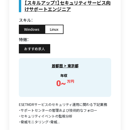
【スキルアップ！】セキュリティサービス向
けサポートエンジニア
スキル：
Windows
Linux
特徴：
おすすめ求人
首都圏 > 東京都
年収
0~
万円
ESETMDRサービスのセキュリティ運用に関わる下記業務
・サポートセンターの管理および技術的なフォロー
・セキュリティイベントの監視分析
・脅威モニタリング・脅威...