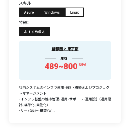
スキル：
Azure
Windows
Linux
特徴：
おすすめ求人
首都圏 > 東京都
年収
489~800
万円
社内システムのインフラ運用・設計・構築およびプロジェク
トマネージメント
・インフラ基盤の維持管理、運用・サポート・運用設計（運用設
計、標準化、自動化）
・サーバ設計・構築（Wi...