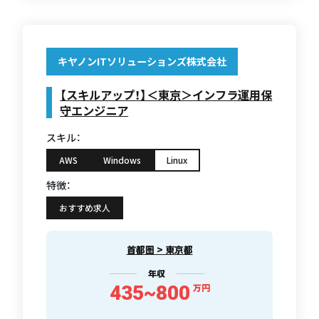
キヤノンITソリューションズ株式会社
【スキルアップ！】＜東京＞インフラ運用保
守エンジニア
スキル：
AWS
Windows
Linux
特徴：
おすすめ求人
首都圏 > 東京都
年収
435~800
万円