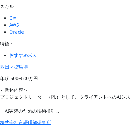
スキル：
C＃
AWS
Oracle
特徴：
おすすめ求人
四国 > 徳島県
年収
500~600
万円
＜業務内容＞
プロジェクトリーダー（PL）として、クライアントへのAI
・AI実装のための技術検証...
株式会社言語理解研究所