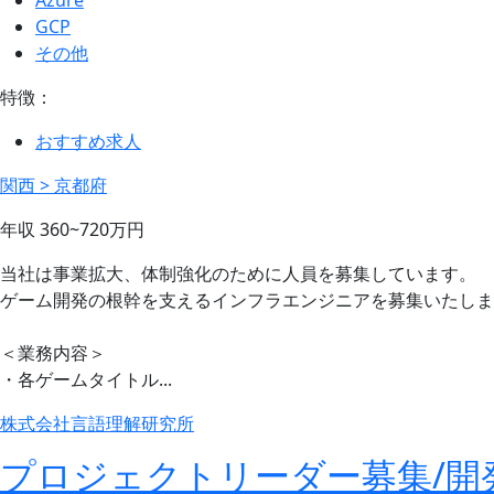
GCP
その他
特徴：
おすすめ求人
関西 > 京都府
年収
360~720
万円
当社は事業拡大、体制強化のために人員を募集しています。
ゲーム開発の根幹を支えるインフラエンジニアを募集いたしま
＜業務内容＞
・各ゲームタイトル...
株式会社言語理解研究所
プロジェクトリーダー募集/開