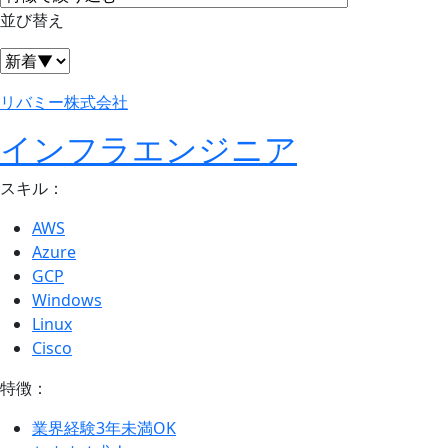
並び替え
リバミー株式会社
インフラエンジニア
スキル：
AWS
Azure
GCP
Windows
Linux
Cisco
特徴：
業界経験3年未満OK