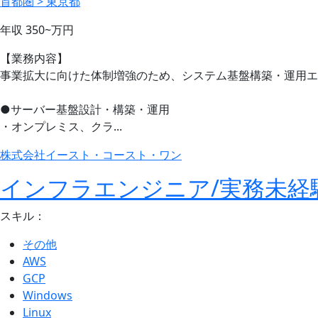
首都圏 > 東京都
年収
350~
万円
【業務内容】
事業拡大に向けた体制増強のため、システム基盤構築・運用エ
●サーバー基盤設計・構築・運用
・オンプレミス、クラ...
株式会社イースト・コースト・ワン
インフラエンジニア/実務未経
スキル：
その他
AWS
GCP
Windows
Linux