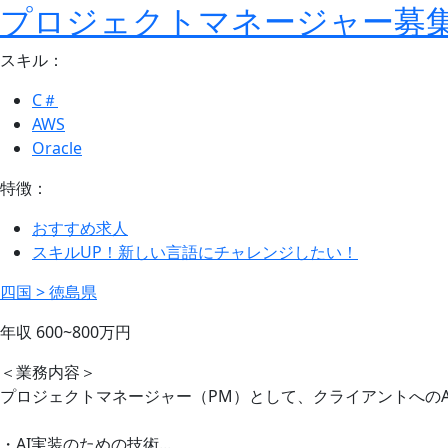
プロジェクトマネージャー募集
スキル：
C＃
AWS
Oracle
特徴：
おすすめ求人
スキルUP！新しい言語にチャレンジしたい！
四国 > 徳島県
年収
600~800
万円
＜業務内容＞
プロジェクトマネージャー（PM）として、クライアントへの
・AI実装のための技術...