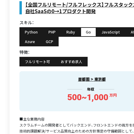
【全国フルリモート/フルフレックス】フルスタッ
自社SaaSの0→1プロダクト開発
スキル：
Python
PHP
Ruby
Go
JavaScript
A
Azure
GCP
特徴：
フルリモート可
おすすめ求人
首都圏 > 東京都
年収
500~1,000
万円
■主な業務内容
スクラムチームの開発者としてバックエンド、フロントエンドの両方を
技術的課題解決/サービス品質向上のための方針策定の守備範囲として、主