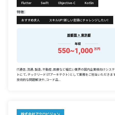
Flutter
Swift
Objective-C
Kotlin
特徴：
おすすめ求人
スキルUP！新しい言語にチャレンジしたい！
首都圏 > 東京都
年収
550~1,000
万円
IT通信、流通、製造、不動産、医療など幅広い業界の国内企業様向けシス
トにて、テックリード（ITアーキテクト）として業務をご担当いただきま
技術的な問題解決や、コード品...
株式会社アクロビジョン