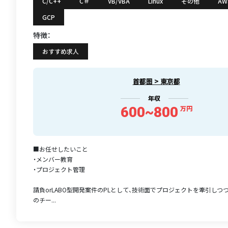
C/C++
C＃
VB/VBA
Linux
その他
AW
GCP
特徴：
おすすめ求人
首都圏 > 東京都
年収
600~800
万円
■お任せしたいこと
・メンバー教育
・プロジェクト管理
請負orLABO型開発案件のPLとして、技術面でプロジェクトを牽引しつ
のチー...