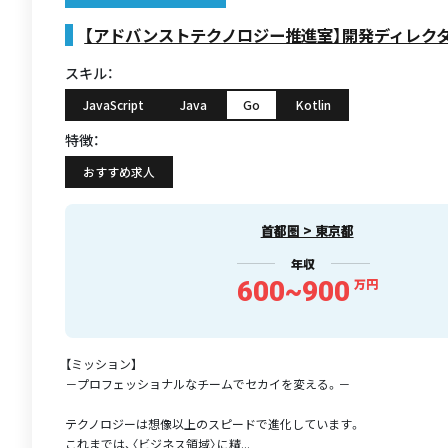
【アドバンストテクノロジー推進室】開発ディレク
スキル：
JavaScript
Java
Go
Kotlin
特徴：
おすすめ求人
首都圏 > 東京都
年収
600~900
万円
【ミッション】
－プロフェッショナルなチームでセカイを変える。－
テクノロジーは想像以上のスピードで進化しています。
これまでは、〈ビジネス領域〉に精...