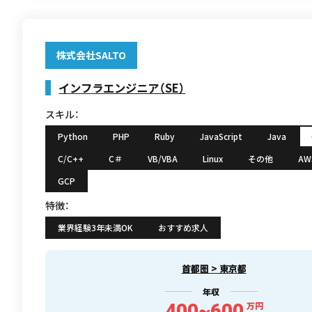
株式会社SALTO
インフラエンジニア（SE）
スキル：
Python
PHP
Ruby
JavaScript
Java
C/C++
C＃
VB/VBA
Linux
その他
AW
GCP
特徴：
業界経験3年未満OK
おすすめ求人
首都圏 > 東京都
年収
400~600
万円