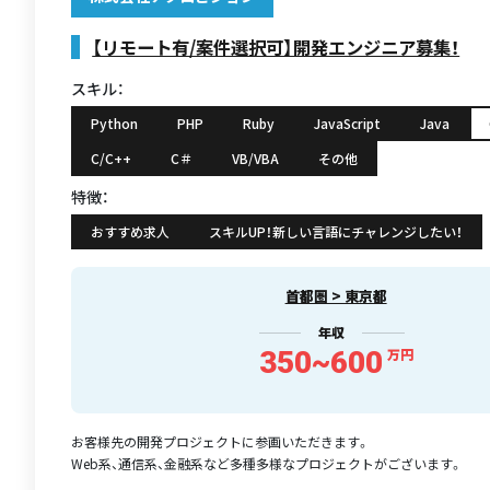
【リモート有/案件選択可】開発エンジニア募集！
スキル：
Python
PHP
Ruby
JavaScript
Java
C/C++
C＃
VB/VBA
その他
特徴：
おすすめ求人
スキルUP！新しい言語にチャレンジしたい！
首都圏 > 東京都
年収
350~600
万円
お客様先の開発プロジェクトに参画いただきます。
Web系、通信系、金融系など多種多様なプロジェクトがございます。