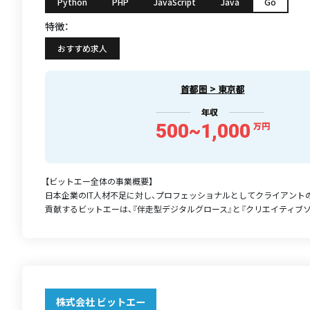
Python
PHP
JavaScript
Java
Go
特徴：
おすすめ求人
首都圏 > 東京都
年収
500~1,000
万円
【ビットエー全体の事業概要】
日本企業のIT人材不足に対し、プロフェッショナルとしてクライアント
貢献するビットエーは、『伴走型デジタルグロース』と『クリエイティブソリ
株式会社 ビットエー