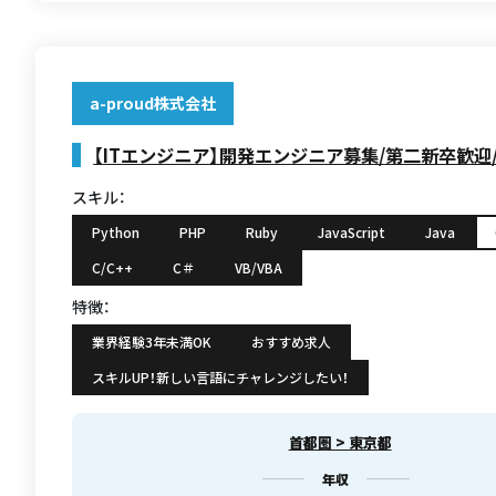
a-proud株式会社
【ITエンジニア】開発エンジニア募集/第二新卒歓迎
スキル：
Python
PHP
Ruby
JavaScript
Java
C/C++
C＃
VB/VBA
特徴：
業界経験3年未満OK
おすすめ求人
スキルUP！新しい言語にチャレンジしたい！
首都圏 > 東京都
年収