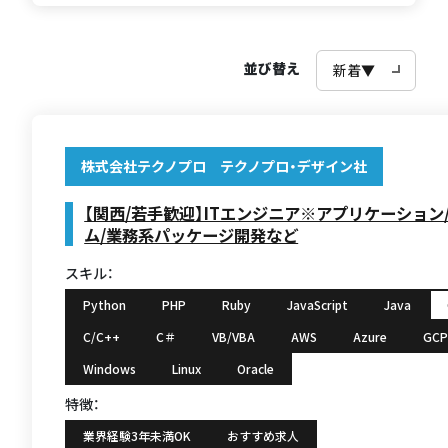
並び替え
株式会社テクノプロ テクノプロ・デザイン社
【関西/若手歓迎】ITエンジニア※アプリケーション
ム/業務系パッケージ開発など
スキル：
Python
PHP
Ruby
JavaScript
Java
C/C++
C＃
VB/VBA
AWS
Azure
GCP
Windows
Linux
Oracle
特徴：
業界経験3年未満OK
おすすめ求人