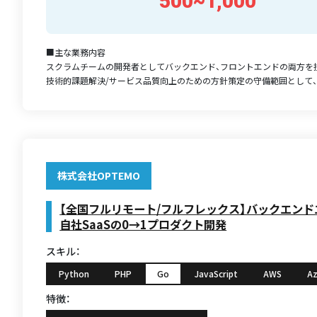
500~1,000
■主な業務内容
スクラムチームの開発者としてバックエンド、フロントエンドの両方を
技術的課題解決/サービス品質向上のための方針策定の守備範囲として、主
株式会社OPTEMO
【全国フルリモート/フルフレックス】バックエン
自社SaaSの0→1プロダクト開発
スキル：
Python
PHP
Go
JavaScript
AWS
Az
特徴：