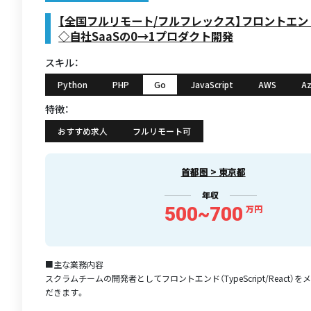
【全国フルリモート/フルフレックス】フロントエ
◇自社SaaSの0→1プロダクト開発
スキル：
Python
PHP
Go
JavaScript
AWS
Az
特徴：
おすすめ求人
フルリモート可
首都圏 > 東京都
年収
500~700
万円
■主な業務内容
スクラムチームの開発者としてフロントエンド（TypeScript/React）
だきます。