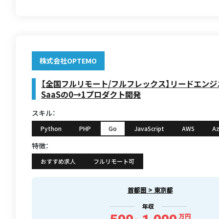
株式会社OPTEMO
【全国フルリモート/フルフレックス】リードエン
SaaSの0→1プロダクト開発
スキル：
Python
PHP
Go
JavaScript
AWS
Az
特徴：
おすすめ求人
フルリモート可
首都圏 > 東京都
年収
万円