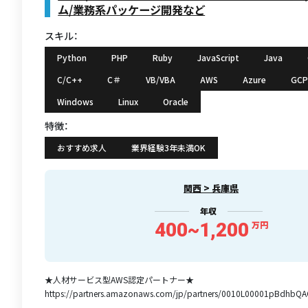
ム/業務系パッケージ開発など
スキル：
Python
PHP
Ruby
JavaScript
Java
C/C++
C＃
VB/VBA
AWS
Azure
GCP
Windows
Linux
Oracle
特徴：
おすすめ求人
業界経験3年未満OK
関西 > 兵庫県
年収
400~1,200
万円
★人材サービス型AWS認定パートナー★
https://partners.amazonaws.com/jp/partners/0010L00001pBdhbQA