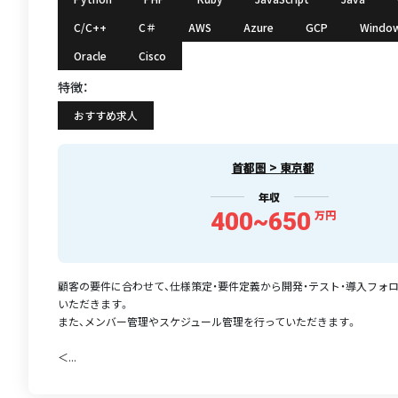
C/C++
C＃
AWS
Azure
GCP
Windo
Oracle
Cisco
特徴：
おすすめ求人
首都圏 > 東京都
年収
400~650
万円
顧客の要件に合わせて、仕様策定・要件定義から開発・テスト・導入フォ
いただきます。
また、メンバー管理やスケジュール管理を行っていただきます。
＜...