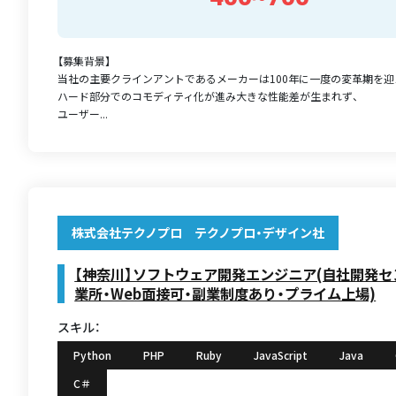
【募集背景】
当社の主要クラインアントであるメーカーは100年に一度の変革期を迎
ハード部分でのコモディティ化が進み大きな性能差が生まれず、
ユーザー...
株式会社テクノプロ テクノプロ・デザイン社
【神奈川】ソフトウェア開発エンジニア(自社開発
業所・Web面接可・副業制度あり・プライム上場)
スキル：
Python
PHP
Ruby
JavaScript
Java
C＃