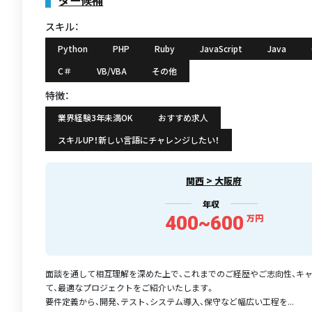
スキル：
Python
PHP
Ruby
JavaScript
Java
C＃
VB/VBA
その他
特徴：
業界経験3年未満OK
おすすめ求人
スキルUP！新しい言語にチャレンジしたい！
関西 > 大阪府
年収
400~600
万円
面談を通して相互理解を深めた上で、これまでのご経歴やご志向性、キ
て、最適なプロジェクトをご紹介いたします。
要件定義から、開発、テスト、システム導入、保守など幅広い工程を...