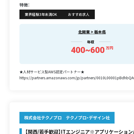
特徴：
業界経験3年未満OK
おすすめ求人
北関東 > 栃木県
年収
400~600
万円
★人材サービス型AWS認定パートナー★
https://partners.amazonaws.com/jp/partners/0010L00001pBdhbQA
株式会社テクノプロ テクノプロ・デザイン社
【関西/若手歓迎】ITエンジニア※アプリケーション