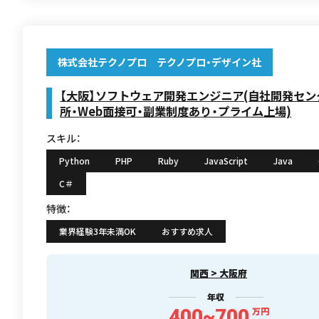
株式会社テクノプロ テクノプロ・デザイン社
【大阪】ソフトウェア開発エンジニア(自社開発セ
所・Web面接可・副業制度あり・プライム上場)
スキル：
Python
PHP
Ruby
JavaScript
Java
C＃
特徴：
業界経験3年未満OK
おすすめ求人
関西 > 大阪府
年収
400~700
万円