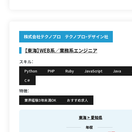
株式会社テクノプロ テクノプロ・デザイン社
【東海】WEB系／業務系エンジニア
スキル：
Python
PHP
Ruby
JavaScript
Java
C＃
特徴：
業界経験3年未満OK
おすすめ求人
東海 > 愛知県
年収