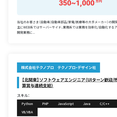
350~1,000
万円
当社のお客さま（自動車/自動車部品/家電/医療等の大手メーカー）の開
主にWEB系ではサーバーサイド、業務系では業務を効率化/自動化する
開発業務に...
株式会社テクノプロ テクノプロ・デザイン社
【北関東】ソフトウェアエンジニア（UIターン歓迎/残
算賞与連続支給）
スキル：
Python
PHP
JavaScript
Java
C/C++
VB/VBA