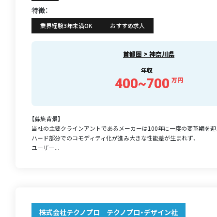
特徴：
業界経験3年未満OK
おすすめ求人
首都圏 > 神奈川県
年収
400~700
万円
【募集背景】
当社の主要クラインアントであるメーカーは100年に一度の変革期を迎
ハード部分でのコモディティ化が進み大きな性能差が生まれず、
ユーザー...
株式会社テクノプロ テクノプロ・デザイン社