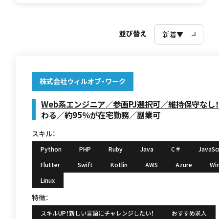
並び替え
株式会社ウィルオブ・ワーク
Web系エンジニア／参画PJ選択可／維持保守なし
わる／約95％が在宅勤務／副業可
スキル：
Python
PHP
Ruby
Java
C＃
JavaSc
Flutter
Swift
Kotlin
AWS
Azure
Wi
Linux
特徴：
スキルUP！新しい言語にチャレンジしたい！
おすすめ求人