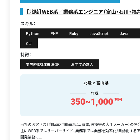
【北陸】WEB系／業務系エンジニア（富山・石川・福
スキル：
Python
PHP
Ruby
JavaScript
Java
C＃
特徴：
業界経験3年未満OK
おすすめ求人
北陸 > 富山県
年収
350~1,000
万円
当社のお客さま（自動車/自動車部品/家電/医療等の大手メーカー）の開
主にWEB系ではサーバーサイド、業務系では業務を効率化/自動化する
開発業務に...