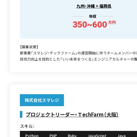
九州・沖縄 > 福岡県
年収
350~600
万円
【募集背景】
新事業「スマレジ・テックファーム」の運営開始に伴うチームメンバーの
技術力向上を目的とした「いい未来をつくる」エンジニアカルチャーの醸成
株式会社スマレジ
プロジェクトリーダー・ＴechFarm（大阪）
スキル：
Python
PHP
Ruby
JavaScript
Java