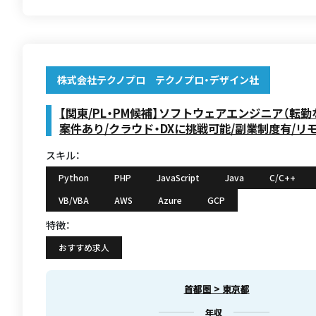
株式会社テクノプロ テクノプロ・デザイン社
【関東/PL・PM候補】ソフトウェアエンジニア（転勤
案件あり/クラウド・DXに挑戦可能/副業制度有/リ
スキル：
Python
PHP
JavaScript
Java
C/C++
VB/VBA
AWS
Azure
GCP
特徴：
おすすめ求人
首都圏 > 東京都
年収