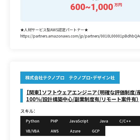
600~1,000
万円
★人材サービス型AWS認定パートナー★
https://partners.amazonaws.com/jp/partners/0010L00001pBdhbQA
株式会社テクノプロ テクノプロ・デザイン社
【関東】ソフトウェアエンジニア（明確な評価制度/
100%/設計構築中心/副業制度有/リモート案件有）
スキル：
Python
PHP
JavaScript
Java
C/C++
VB/VBA
AWS
Azure
GCP