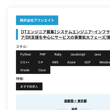
株式会社ブリシエイト
【ITエンジニア募集】システムエンジニア・インフ
ア/DX支援を中心にサービスの事業拡大フェーズ/
スキル：
Python
PHP
Ruby
JavaScript
Java
C/C++
C＃
AWS
Azure
GCP
Windo
Oracle
Cisco
特徴：
おすすめ求人
首都圏 > 東京都
年収