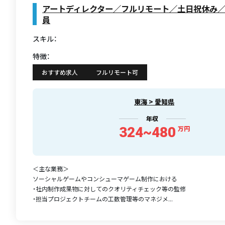
アートディレクター／フルリモート／土日祝休み
員
スキル：
特徴：
おすすめ求人
フルリモート可
東海 > 愛知県
年収
324~480
万円
＜主な業務＞
ソーシャルゲームやコンシューマゲーム制作における
・社内制作成果物に対してのクオリティチェック等の監修
・担当プロジェクトチームの工数管理等のマネジメ...