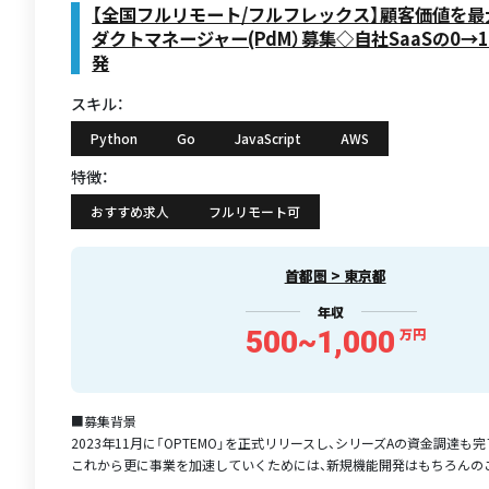
【全国フルリモート/フルフレックス】顧客価値を
ダクトマネージャー(PdM）募集◇自社SaaSの0→
発
スキル：
Python
Go
JavaScript
AWS
特徴：
おすすめ求人
フルリモート可
首都圏 > 東京都
年収
500~1,000
万円
■募集背景
2023年11月に「OPTEMO」を正式リリースし、シリーズAの資金調達も
これから更に事業を加速していくためには、新規機能開発はもちろんのこと