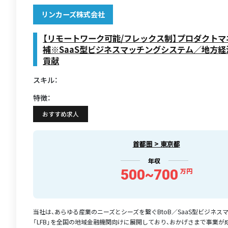
リンカーズ株式会社
【リモートワーク可能/フレックス制】プロダクト
補※SaaS型ビジネスマッチングシステム／地方
貢献
スキル：
特徴：
おすすめ求人
首都圏 > 東京都
年収
500~700
万円
当社は、あらゆる産業のニーズとシーズを繋ぐBtoB／SaaS型ビジネス
「LFB」を全国の地域金融機関向けに展開しており、おかげさまで事業が