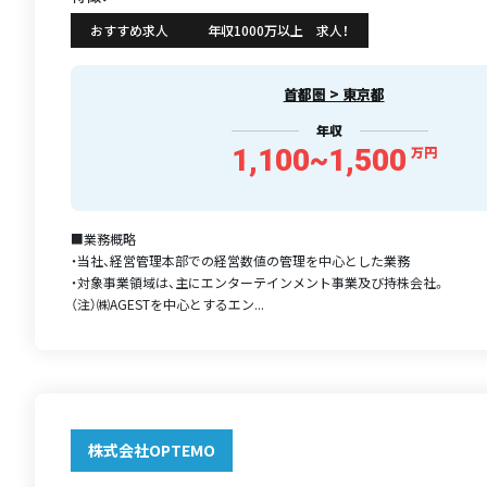
おすすめ求人
年収1000万以上 求人！
首都圏 > 東京都
年収
1,100~1,500
万円
■業務概略
・当社、経営管理本部での経営数値の管理を中心とした業務
・対象事業領域は、主にエンターテインメント事業及び持株会社。
（注）㈱AGESTを中心とするエン...
株式会社OPTEMO