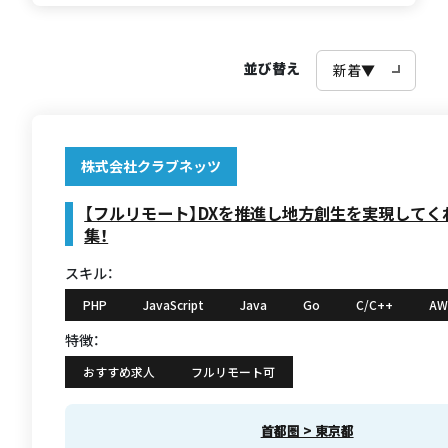
並び替え
株式会社クラブネッツ
【フルリモート】DXを推進し地方創生を実現してく
集！
スキル：
PHP
JavaScript
Java
Go
C/C++
AW
特徴：
おすすめ求人
フルリモート可
首都圏 > 東京都