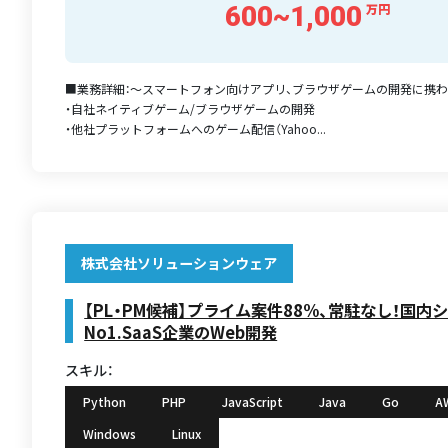
600~1,000
万円
■業務詳細：～スマートフォン向けアプリ、ブラウザゲームの開発に携
・自社ネイティブゲーム/ブラウザゲームの開発
・他社プラットフォームへのゲーム配信（Yahoo...
株式会社ソリューションウェア
【PL・PM候補】プライム案件88%、常駐なし！国内
No1.SaaS企業のWeb開発
スキル：
Python
PHP
JavaScript
Java
Go
A
Windows
Linux