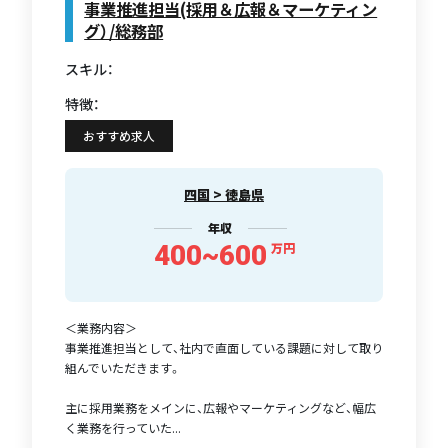
事業推進担当(採⽤＆広報＆マーケティン
グ）/総務部
スキル：
特徴：
おすすめ求人
四国 > 徳島県
年収
400~600
万円
＜業務内容＞
事業推進担当として、社内で直⾯している課題に対して取り
組んでいただきます。
主に採⽤業務をメインに、広報やマーケティングなど、幅広
く業務を⾏っていた...