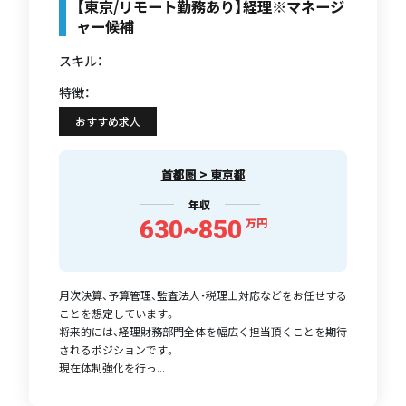
【東京/リモート勤務あり】経理※マネージ
ャー候補
スキル：
特徴：
おすすめ求人
首都圏 > 東京都
年収
630~850
万円
月次決算、予算管理、監査法人・税理士対応などをお任せする
ことを想定しています。
将来的には、経理財務部門全体を幅広く担当頂くことを期待
されるポジションです。
現在体制強化を行っ...