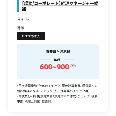
【総務/コーポレート】経理マネージャー候
補
スキル：
特徴：
おすすめ求人
首都圏 > 東京都
年収
600~900
万円
・月次決算業務（伝票のチェック、原価計算業務、経営層への
報告資料の作成・チェック、入出金業務のチェック等）
・年次及び四半期決算業務（決算資料の作成・チェック、税務
申告、税理士対応、監査対...