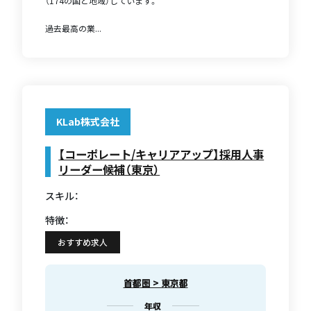
（174の国と地域）しています。
過去最高の業...
KLab株式会社
【コーポレート/キャリアアップ】採用人事
リーダー候補（東京）
スキル：
特徴：
おすすめ求人
首都圏 > 東京都
年収