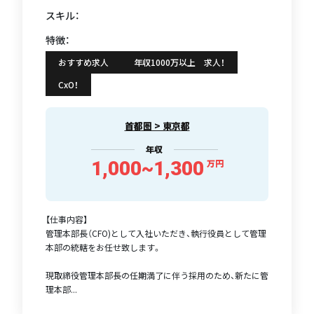
スキル：
特徴：
おすすめ求人
年収1000万以上 求人！
CxO！
首都圏 > 東京都
年収
1,000~1,300
万円
【仕事内容】
管理本部長（CFO)として入社いただき、執行役員として管理
本部の統轄をお任せ致します。
現取締役管理本部長の任期満了に伴う採用のため、新たに管
理本部...