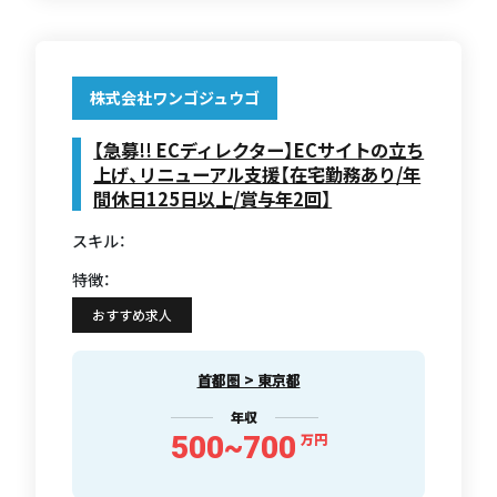
株式会社ワンゴジュウゴ
【急募!! ECディレクター】ECサイトの立ち
上げ、リニューアル支援【在宅勤務あり/年
間休日125日以上/賞与年2回】
スキル：
特徴：
おすすめ求人
首都圏 > 東京都
年収
500~700
万円