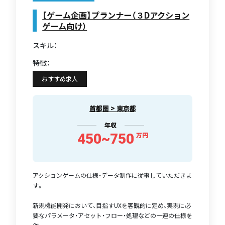
【ゲーム企画】プランナー（３Dアクション
ゲーム向け）
スキル：
特徴：
おすすめ求人
首都圏 > 東京都
年収
450~750
万円
アクションゲームの仕様・データ制作に従事していただきま
す。
新規機能開発において、目指すUXを客観的に定め、実現に必
要なパラメータ・アセット・フロー・処理などの一連の仕様を