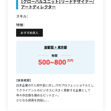
【グローバルユニット】リードデザイナー/
アートディレクター
スキル：
特徴：
おすすめ求人
首都圏 > 東京都
年収
500~800
万円
【事業概要】
日本企業のIT人材不足に対し、ITのプロフェッショナルとし
てクライアントのビジネスに大きく貢献する企業として
年々存在感を強めるビットエー。
さらなる成長を目指し、...