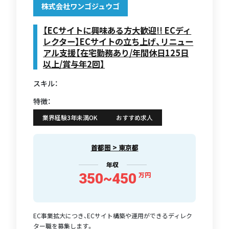
株式会社ワンゴジュウゴ
【ECサイトに興味ある方大歓迎!! ECディ
レクター】ECサイトの立ち上げ、リニュー
アル支援【在宅勤務あり/年間休日125日
以上/賞与年2回】
スキル：
特徴：
業界経験3年未満OK
おすすめ求人
首都圏 > 東京都
年収
350~450
万円
EC事業拡大につき、ECサイト構築や運用ができるディレク
ター職を募集します。