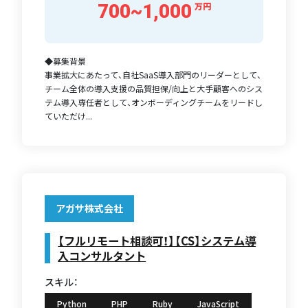
700~1,000
万円
◆募集背景
事業拡大にあたって、自社SaaS導入部門のリーダーとして、
チーム全体の導入支援の品質担保/向上と大手顧客へのシス
テム導入専任者として、オンボーディングチームをリードし
ていただけ...
アガサ株式会社
【フルリモート相談可！】【CS】システム導
入コンサルタント
スキル：
Python
PHP
Ruby
JavaScript