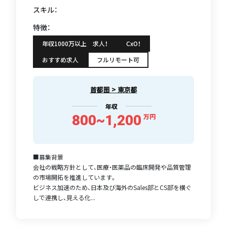
スキル：
特徴：
年収1000万以上 求人！
CxO！
おすすめ求人
フルリモート可
首都圏 > 東京都
年収
800~1,200
万円
■募集背景
会社の戦略方針として、医療・医薬品の臨床開発や品質管理
の市場開拓を推進しています。
ビジネス加速のため、日本及び海外のSales部とCS部を横ぐ
しで連携し、見える化...