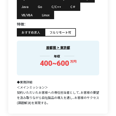
Java
Go
C/C++
C＃
VB/VBA
Linux
特徴：
おすすめ求人
フルリモート可
首都圏 > 東京都
年収
400~600
万円
◆業務詳細
＜メインミッション＞
契約いただいたお客様への専任担当者として、お客様の要望
を汲み取りながら自社製品の導入を通し、お客様のサクセス
(課題解決)を実現する。