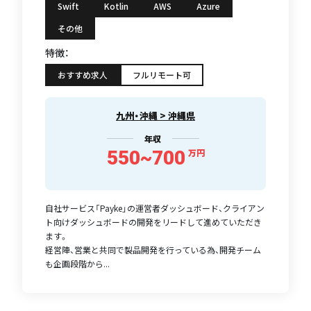
Swift
Kotlin
AWS
Azure
その他
特徴：
おすすめ求人
フルリモート可
九州・沖縄 > 沖縄県
年収
550~700
万円
自社サービス「Payke」の運営者ダッシュボード、クライアン
ト向けダッシュボードの開発をリードして進めていただき
ます。
経営陣、営業と共同で製品開発を行っている為、開発チーム
も企画段階から...