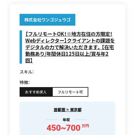
株式会社ワンゴジュウゴ
【フルリモートOK！※地方在住の方限定！
Webディレクター】クライアントの課題を
デジタルの力で解決いただきます。【在宅
勤務あり/年間休日125日以上/賞与年2
回】
スキル：
特徴：
おすすめ求人
フルリモート可
首都圏 > 東京都
年収
450~700
万円