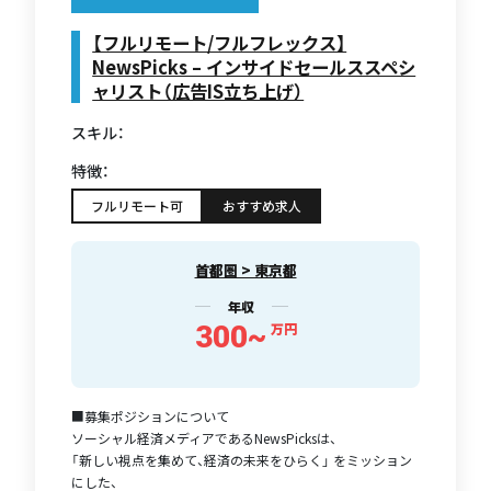
【フルリモート/フルフレックス】
NewsPicks – インサイドセールススペシ
ャリスト（広告IS立ち上げ）
スキル：
特徴：
フルリモート可
おすすめ求人
首都圏 > 東京都
年収
300~
万円
■募集ポジションについて
ソーシャル経済メディアであるNewsPicksは、
「新しい視点を集めて、経済の未来をひらく」 をミッション
にした、