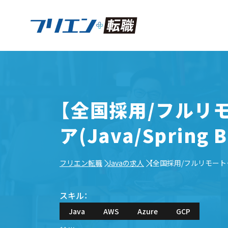
【全国採用/フルリ
ア(Java/Spring B
フリエン転職
Javaの求人
【全国採用/フルリモート・フ
スキル：
Java
AWS
Azure
GCP