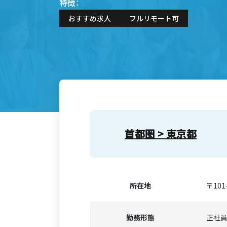
特徴：
おすすめ求人
フルリモート可
首都圏 > 東京都
所在地
〒101
勤務形態
正社