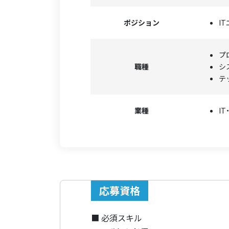
ポジション
I
プ
職種
シ
テ
業種
I
応募資格
■ 必須スキル