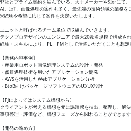
弊社とプライム契約を結んでいる、大手メーカーやSIerにて、
AI、IoT、画像処理の案件も多く、最先端の技術領域の業務
※経験や希望に応じて案件を決定いたします。
ユニットと呼ばれるチーム単位で取組んでいきます。
テクノプロデザインのエンジニアで最大20数名規模で構成さ
経験・スキルにより、PL、PMとして活躍いただくことも想定
【業務内容事例】
・産業用ロボット画像処理システムの設計・開発
・点群処理技術を用いたアプリケーション開発
・AWSを活用したWebアプリケーション分析
・BtoB向けパッケージソフトウェアのUI/UX設計
【PJによってはシステム構想から】
クライアントが考える構想を元に課題感を抽出、整理し、解決
事項整理・評価など、構想フェーズから関わることができます
【開発の進め方】