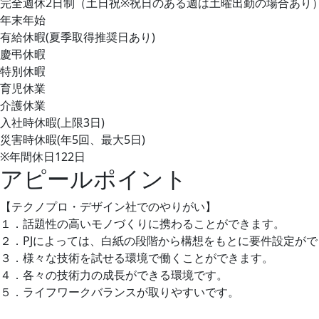
完全週休2日制（土日祝※祝日のある週は土曜出勤の場合あり
年末年始
有給休暇(夏季取得推奨日あり)
慶弔休暇
特別休暇
育児休業
介護休業
入社時休暇(上限3日)
災害時休暇(年5回、最大5日)
※年間休日122日
アピールポイント
【テクノプロ・デザイン社でのやりがい】
１．話題性の高いモノづくりに携わることができます。
２．PJによっては、白紙の段階から構想をもとに要件設定が
３．様々な技術を試せる環境で働くことができます。
４．各々の技術力の成長ができる環境です。
５．ライフワークバランスが取りやすいです。