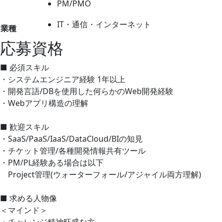
PM/PMO
IT・通信・インターネット
業種
応募資格
■ 必須スキル
・システムエンジニア経験 1年以上
・開発言語/DBを使用した何らかのWeb開発経験
・Webアプリ構造の理解
■ 歓迎スキル
・SaaS/PaaS/IaaS/DataCloud/BIの知見
・チケット管理/各種開発情報共有ツール
・PM/PL経験ある場合は以下
Project管理(ウォーターフォール/アジャイル両方理解)
■ 求める人物像
＜マインド＞
・チャレンジ精神旺盛な方