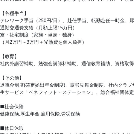
【各種手当】
テレワーク手当（250円/日）、赴任手当、転勤赴任一時金、
通勤交通費支給（月額上限15万円）
寮・社宅制度（家族・単身・独身）
（月2万円～3万円＋光熱費を個人負担）
【教育】
社内外講習補助、勉強会講師料補助、通信教育補助、資格取得
【その他】
退職金制度(確定拠出年金制度)、慶弔見舞金制度、社内クラ
生サービス「ベネフィット・ステーション」、総合福祉団体定
■社会保険
健康保険,厚生年金,雇用保険,労災保険
■休日休暇