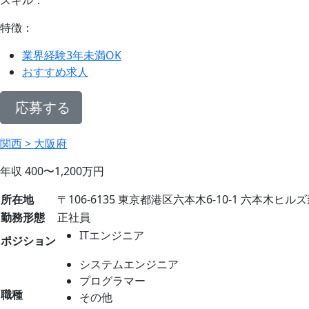
特徴：
業界経験3年未満OK
おすすめ求人
応募する
関西 > 大阪府
年収
400〜1,200
万円
所在地
〒106-6135 東京都港区六本木6-10-1 六本木ヒル
勤務形態
正社員
ITエンジニア
ポジション
システムエンジニア
プログラマー
職種
その他