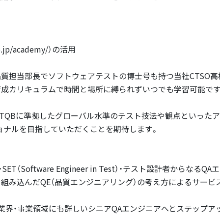
co.jp/academy/）の活用
品質担当部長でソフトウェアテストの博士号も持つ当社CTSO高
育成カリキュラムで時間と場所に縛られずいつでも学習可能です
STQBに準拠したグローバル水準のテスト技法や観点といった
ョナルを目指していただくことを期待します。
T（Software Engineer in Test）・テスト設計者から
組み込んだQE（品質エンジニアリング）の考え方によるサービ
顧客業界・事業領域にも詳しいシニアQAエンジニアへとステップ