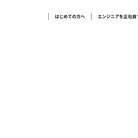
はじめての方へ
エンジニアを正社員
ト設計者※上田勤務※
設計者※上田勤務※