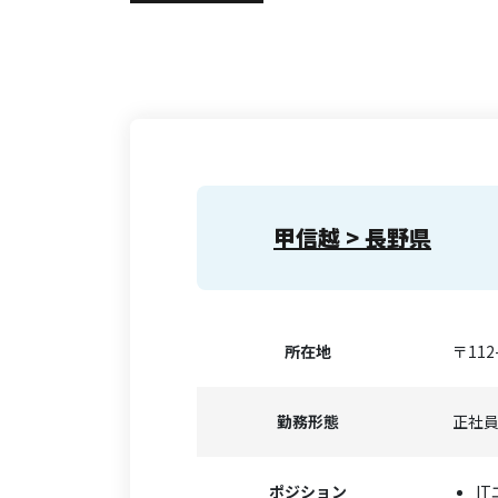
甲信越 > 長野県
所在地
〒11
勤務形態
正社
ポジション
I