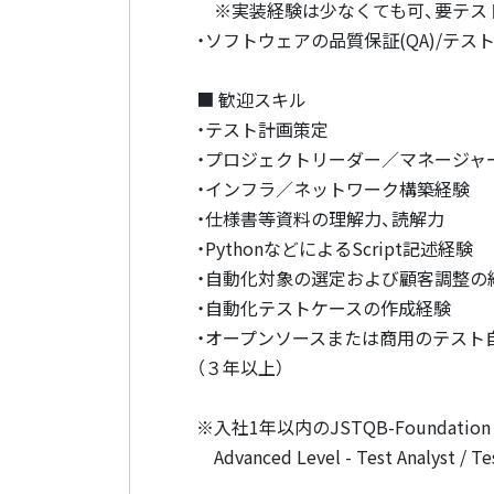
※実装経験は少なくても可、要テス
・ソフトウェアの品質保証(QA)/テス
■ 歓迎スキル
・テスト計画策定
・プロジェクトリーダー／マネージャ
・インフラ／ネットワーク構築経験
・仕様書等資料の理解力、読解力
・PythonなどによるScript記述経験
・自動化対象の選定および顧客調整の
・自動化テストケースの作成経験
・オープンソースまたは商用のテスト
（３年以上）
※入社1年以内のJSTQB-Foundatio
Advanced Level - Test Analyst / 