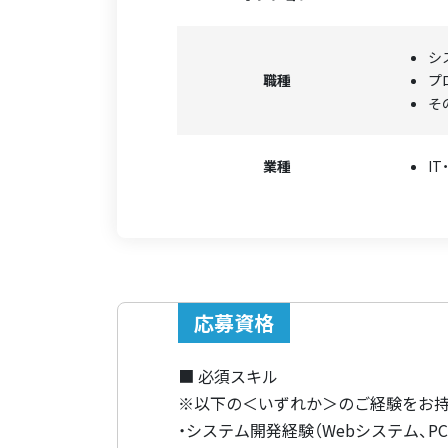
シ
職種
プ
そ
業種
I
応募資格
■ 必須スキル
※以下の＜いずれか＞のご経験をお
・システム開発経験（Webシステム、