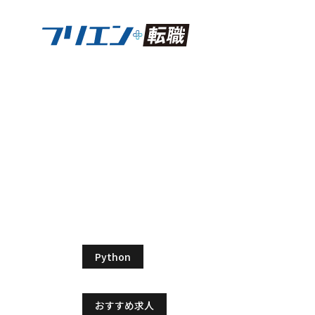
【経験者歓迎】テス
フリエン転職
Pythonの求人
【経験者歓迎】テスト
スキル：
Python
特徴：
おすすめ求人