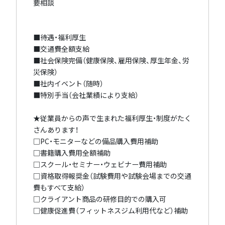
要相談
■待遇・福利厚生
■交通費全額支給
■社会保険完備（健康保険、雇用保険、厚生年金、労
災保険）
■社内イベント（随時）
■特別手当（会社業績により支給）
★従業員からの声で生まれた福利厚生・制度がたく
さんあります！
□PC・モニターなどの備品購入費用補助
□書籍購入費用全額補助
□スクール・セミナー・ウェビナー費用補助
□資格取得報奨金（試験費用や試験会場までの交通
費もすべて支給）
□クライアント商品の研修目的での購入可
□健康促進費（フィットネスジム利用代など）補助