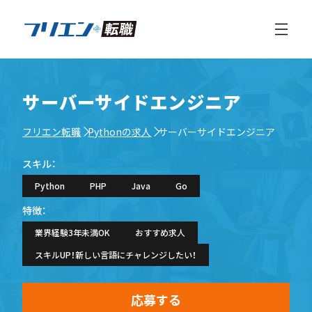
サーバーサイドエンジニア
フリエン転職
Pythonの求人
サーバーサイドエンジニア
スキル：
Python
PHP
Java
Go
特徴：
業界経験3年未満OK
おすすめ求人
スキルUP！新しい言語にチャレンジしたい！
応募する