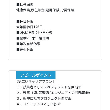
■社会保険
健康保険,厚生年金,雇用保険,労災保険
■休日休暇
★年間休日126日
■週休2日制（土・日・祝）
■夏季・年末年始休暇
■年次有給休暇
■慶弔休暇
アピールポイント
【幅広いキャリアプラン】
１．技術者としてスペシャリストを目指す
２．後輩指導、管理職（エンジニアとの兼務可能）
３．新規自社内プロジェクトの参画
４．フリーランスとして独立