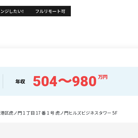
レンジしたい！
フルリモート可
504〜980
万円
年収
港区虎ノ門 1 丁目 17 番 1 号 虎ノ門ヒルズビジネスタワー 5F
員