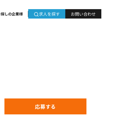
求人を探す
お問い合わせ
お探しの企業様
ド案件多数｜フルリモ
120日以上
応募する