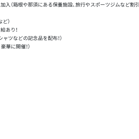
に加入（箱根や那須にある保養施設、旅行やスポーツジムなど割
など）
給あり！
シャツなどの記念品を配布！）
豪華に開催！）
険