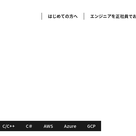
はじめての方へ
エンジニアを正社員で
エンジニア｜AIやクラウ
能｜年休120日以上
ンジニア｜AIやクラウド案件多数｜フルリモート案件有｜副業可能｜年休
C/C++
C＃
AWS
Azure
GCP