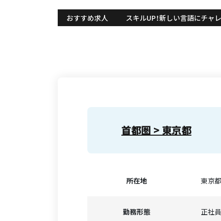
特徴：
おすすめ求人
スキルUP！新しい言語にチャ
首都圏 > 東京都
所在地
東京都
勤務形態
正社