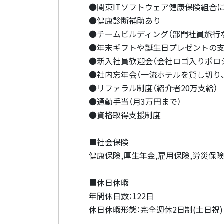
●関東ITソフトウェア健康保険組合
●健康診断補助あり
●チームビルディング（部門社員旅行
●年末ギフトや誕生日プレゼントの支
●新入社員歓迎会（会社ロゴ入りポロ
●社内忘年会（一流ホテルを貸し切り、
●リファラル制度（紹介者20万支給）
●通勤手当（月3万円まで）
●資格取得支援制度
■社会保険
健康保険,厚生年金,雇用保険,労災保
■休日休暇
年間休日数：122日
休日休暇形態：完全週休2日制(土日祝)