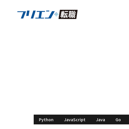
IT企業のシステム
ート案件有｜副業可
フリエン転職
Pythonの求人
IT企業のシステムエ
スキル：
Python
JavaScript
Java
Go