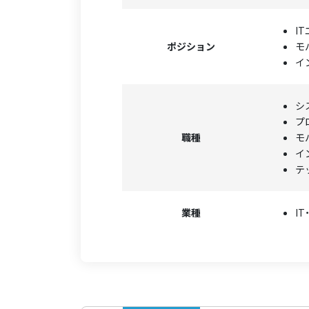
I
ポジション
モ
イ
シ
プ
職種
モ
イ
テ
業種
I