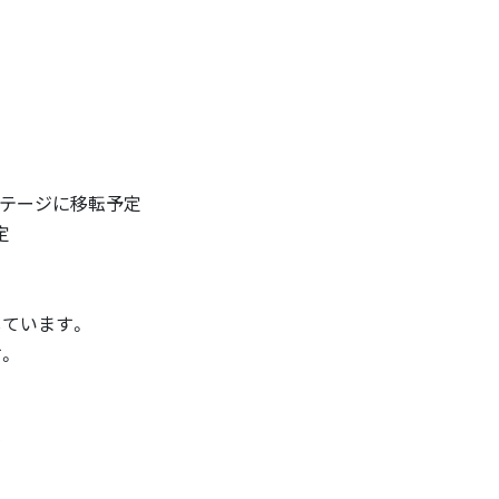
ステージに移転予定
定
ています。
。
険