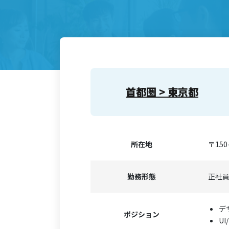
首都圏 > 東京都
所在地
〒15
勤務形態
正社
デ
ポジション
UI