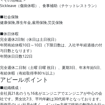
＜その他補足＞
Sickleave（傷病休暇）、食事補助（チケットレストラン）
■社会保険
健康保険,厚生年金,雇用保険,労災保険
■休日休暇
完全週休2日制（休日は土日祝日）
年間有給休暇10日～10日（下限日数は、入社半年経過後の付
与日数となります）
年間休日日数122日
完全週休二日制（土曜 日曜 祝日）、夏期3日、年末年始5日、
有給休暇（有給取得率80％以上）
アピールポイント
■組織構成：
全社員21名のうち16名がエンジニアでエンジニアが中心の会
社です。男女比7:3、平均年齢は30代前半となっております。
面倒見のいい社員が多く、メンバー主催で技術の勉強会を行っ