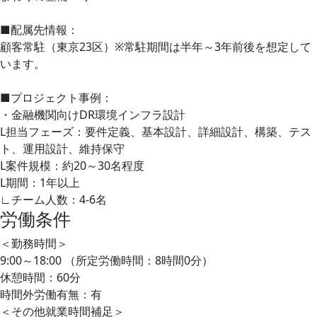
■配属先情報：
顧客常駐（東京23区）※常駐期間は半年～3年前後を想定して
います。
■プロジェクト事例：
・金融機関向けDR環境インフラ設計
L担当フェーズ：要件定義、基本設計、詳細設計、構築、テス
ト、運用設計、維持保守
L案件規模：約20～30名程度
L期間：1年以上
∟チーム人数：4-6名
労働条件
＜勤務時間＞
9:00～18:00 （所定労働時間：8時間0分）
休憩時間：60分
時間外労働有無：有
＜その他就業時間補足＞