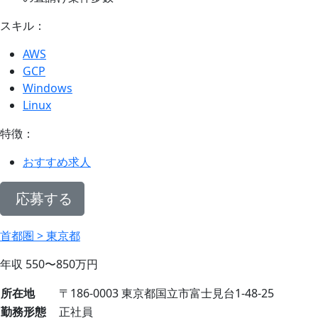
スキル：
AWS
GCP
Windows
Linux
特徴：
おすすめ求人
応募する
首都圏 > 東京都
年収
550〜850
万円
所在地
〒186-0003 東京都国立市富士見台1-48-25
勤務形態
正社員