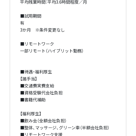
平均残業時間：平均3.6時間程度／月
■試用期間
有
3か月 ※条件変更なし
■リモートワーク
一部リモート（ハイブリット勤務）
■待遇・福利厚生
【諸手当】
■交通費実費支給
■資格受験代会社負担
■書籍代補助
【福利厚生】
■飲み会（全額会社負担）
■整体、マッサージ、グリーン車（半額会社負担）
■リモートワーク支援