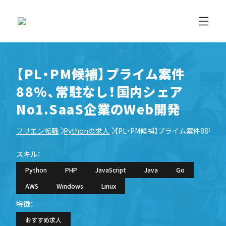
【PL・PM候補】プライム案件
88%、常駐なし！国内シェア
No1.SaaS企業のWeb開発
フリエン転職
Pythonの求人
【PL・PM候補】プライム案件88%、
スキル：
Python
PHP
JavaScript
Java
Go
AWS
Windows
Linux
特徴：
おすすめ求人