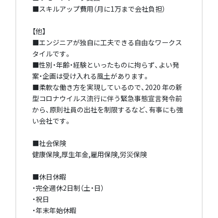
■スキルアップ費用（月に1万まで会社負担）
【他】
■エンジニアが独自に工夫できる自由なワークス
タイルです。
■性別・年齢・経験といったものに拘らず、よい発
案・企画は受け入れる風土があります。
■柔軟な働き方を実現しているので、2020 年の新
型コロナウイルス流行に伴う緊急事態宣言発令前
から、原則社員の出社を制限するなど、有事にも強
い会社です。
■社会保険
健康保険,厚生年金,雇用保険,労災保険
■休日休暇
・完全週休2日制（土・日）
・祝日
・年末年始休暇