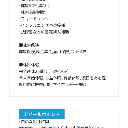
・健康診断（年1回）
・社内表彰制度
・フリードリンク
・インフルエンザ予防接種
・技術書などの書籍購入補助
■社会保険
健康保険,厚生年金,雇用保険,労災保険
■休日休暇
完全週休2日制（土日祝休み）
年末年始休暇、お盆休暇、有給休暇、祝日をある程
度自由に振替可能（マイホリデー制度）
アピールポイント
・自由な出社時間
朝は8:00～10:00の間で自由な出勤が可能※です。