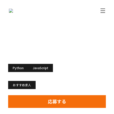
テストエンジニア（SET)（東京）
フリエン転職
Pythonの求人
テストエンジニア（SET)（東京）
スキル：
Python
JavaScript
特徴：
おすすめ求人
応募する