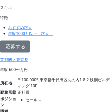
スキル：
特徴：
おすすめ求人
年収1000万以上 求人！
応募する
首都圏 > 東京都
年収
600〜
万円
〒100-0005 東京都千代田区丸の内1-8-2 鉄鋼ビルデ
所在地
ィング 10F
勤務形態
正社員
ポジショ
セールス
ン
職種