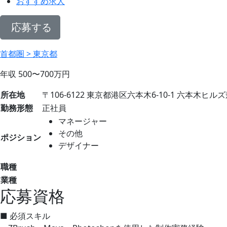
おすすめ求人
応募する
首都圏 > 東京都
年収
500〜700
万円
所在地
〒106-6122 東京都港区六本木6-10-1 六本木ヒ
勤務形態
正社員
マネージャー
その他
ポジション
デザイナー
職種
業種
応募資格
■ 必須スキル