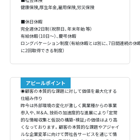
■社会保険
健康保険,厚生年金,雇用保険,労災保険
■休日休暇
完全週休2日制（祝祭日、年末年始 等）
有給休暇（10日〜）、慶弔休暇
ロングバケーション制度（有給休暇とは別に、7日間連続の休
に2回取得できる制度）
アピールポイント
◉顧客の本質的な課題に対して価値を最大化する
仕組み作り
昨今は外部環境の変化が激しく異業種からの事業
参入や、M＆A、技術の加速度的な進展により「定常
的な情報収集と仮説の構築・検証」の価値はより高
くなっております。顧客の本質的な課題やアジャイ
ルな企業変革に向けて弊社各サービスを通じて情