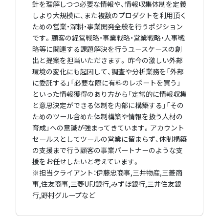
針を理解しつつ必要な情報や、情報収集体制を定義
しより大規模に、また複数のプロダクトを利用頂く
ための営業・深耕・事業開発全般を行うポジション
です。顧客の経営戦略・事業戦略・営業戦略・人事戦
略等に関連する課題解決を行うユースケースの創
出と提案を担当いただきます。 昨今の激しい外部
環境の変化にも起因して、調査や分析業務を「外部
に委託する」「必要な際に有料のレポートを買う」
といった情報獲得のあり方から「定常的に情報収集
と意思決定ができる体制を内部に構築する」「その
ためのツール含めた体制構築や情報を扱う人材の
育成」への意識が強まってきています。アカウント
セールスとしてツールの営業に留まらず、体制構築
の支援まで行う顧客の事業パートナーのような支
援をお任せしたいと考えています。
※担当クライアント：伊藤忠商事,三井物産,三菱商
事,住友商事,三菱UFJ銀行,みずほ銀行,三井住友銀
行,野村グループなど