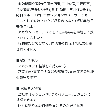
・金融機関や商社(伊藤忠商事,三井物産,三菱商事,
住友商事,三菱UFJ銀行,みずほ銀行,三井住友銀行,
野村グループ)等、本ポジションのユーザーとセー
ルスとして対峙されたご経験のある方（経験年数目
安：5年以上）
・アカウントセールスとして高い成果を継続して残
されてこられた方
・行動量だけではなく、再現性のある形で結果を残
されてきた方
■ 歓迎スキル
・マネジメント経験をお持ちの方
・営業企画・事業企画などの部署で、企画業務の経験
をお持ちの方
■ 求める人物像
・当社のミッションや7つのバリュー、ビジョンに
共感できる方
・個社に寄り添い価値を届けるのが好きな方