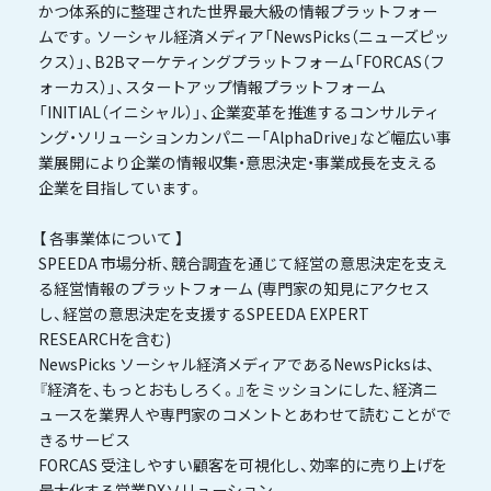
かつ体系的に整理された世界最大級の情報プラットフォー
ムです。ソーシャル経済メディア「NewsPicks（ニューズピッ
クス）」、B2Bマーケティングプラットフォーム「FORCAS（フ
ォーカス）」、スタートアップ情報プラットフォーム
「INITIAL（イニシャル）」、企業変⾰を推進するコンサルティ
ング・ソリューションカンパニー「AlphaDrive」など幅広い事
業展開により企業の情報収集・意思決定・事業成長を支える
企業を目指しています。
【 各事業体について 】
SPEEDA 市場分析、競合調査を通じて経営の意思決定を支え
る経営情報のプラットフォーム (専門家の知見にアクセス
し、経営の意思決定を支援するSPEEDA EXPERT
RESEARCHを含む)
NewsPicks ソーシャル経済メディアであるNewsPicksは、
『経済を、もっとおもしろく。』をミッションにした、経済ニ
ュースを業界人や専門家のコメントとあわせて読むことがで
きるサービス
FORCAS 受注しやすい顧客を可視化し、効率的に売り上げを
最大化する営業DXソリューション