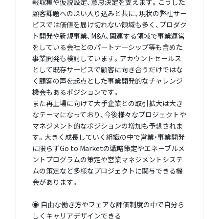
報収集や仮説設定、意思決定を支えます。こうした
顧客課題への深い入り込みと共に、現状の弊社サー
ビスでは価値を届け切れない領域も多く、プロダク
ト開発や新規事業、M&A、関連する領域で事業運営
をしている会社とのパートナーシップ等も含めた
事業開発も検討しています。アカウントセールス
として既存サービスで顧客に向き合うだけではな
く顧客の声を起点とした事業開発的なチャレンジ
機会もあるポジションです。
また再上場に向けて大手企業との取引拡大は大き
なテーマになっており、今後様々なプロジェクトや
マネジメント的なポジションの増加も予想されま
す。大きく成長していく組織の中で営業・事業開発
に限らずGo to Marketの戦略策定やエネーブルメ
ントプログラムの策定や営業マネジメントシステ
ムの策定など多様なプロジェクトに関与できる機
会があります。
◉ 自由な働き方やフェアな評価制度の中で自分ら
しくキャリアデザインできる