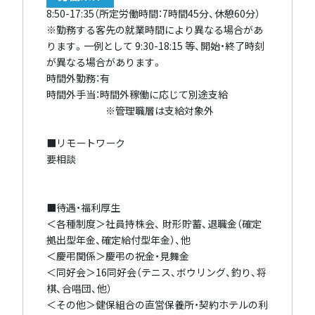
8:50-17:35（所定労働時間：7時間45分、休憩60分）
※勤務する客先の就業時間により異なる場合があ
ります。一例として 9:30-18:15 等、開始・終了時刻
が異なる場合があります。
時間外勤務：有
時間外手当：時間外稼働に応じて別途支給
※管理職層は支給対象外
■リモートワーク
要相談
■待遇・福利厚生
＜各種制度＞社員持株会、 財形貯蓄、退職金（確定
拠出型年金、確定給付型年金）、他
＜慶弔関係＞慶弔の祝金・見舞金
＜同好会＞16同好会（テニス、ボウリング、釣り、将
棋、合唱団、他）
＜その他＞健保組合の直営保養所・契約ホテルの利