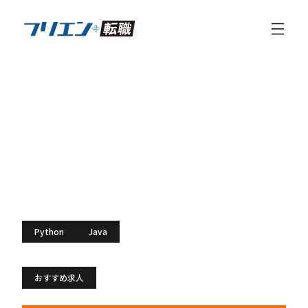
【キャリアアップ◎/アジャイル】
プロダクトエンジニア
（ServiceNow）
フリエン転職
Pythonの求人
【キャリアアップ◎/アジャイル】プロダ
スキル：
Python
Java
特徴：
おすすめ求人