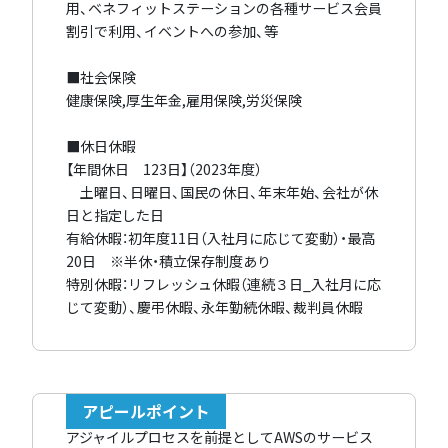
用、ベネフィットステーションの各種サービス会員
割引で利用、イベントへの参加、等
■社会保険
健康保険,厚生年金,雇用保険,労災保険
■休日休暇
【年間休日 123日】（2023年度）
土曜日、日曜日、国民の休日、年末年始、会社が休
日と指定した日
有給休暇：初年度11日（入社月に応じて変動）・最高
20日 ※半休・積立保存制度あり
特別休暇：リフレッシュ休暇（連続３日_入社月に応
じて変動）、慶弔休暇、永年勤続休暇、裁判員休暇
アピールポイント
アジャイルプロセスを前提としてAWSのサービス