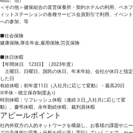
＜その他＞健保組合の直営保養所・契約ホテルの利用、ベネフ
ィットステーションの各種サービス会員割引で利用、イベント
への参加、等
■社会保険
健康保険,厚生年金,雇用保険,労災保険
■休日休暇
【年間休日 123日】（2023年度）
土曜日、日曜日、国民の休日、年末年始、会社が休日と指定
した日
有給休暇：初年度11日（入社月に応じて変動）・最高20日
※半休・積立保存制度あり
特別休暇：リフレッシュ休暇（連続３日_入社月に応じて変
動）、慶弔休暇、永年勤続休暇、裁判員休暇
アピールポイント
社内外双方の人的ネットワークを構築し、お客様の課題やニー
ズの主体的な収集・分析を繰り返し実行していくことで、セー