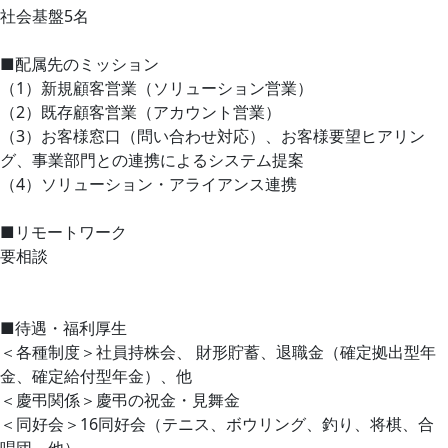
社会基盤5名
■配属先のミッション
（1）新規顧客営業（ソリューション営業）
（2）既存顧客営業（アカウント営業）
（3）お客様窓口（問い合わせ対応）、お客様要望ヒアリン
グ、事業部門との連携によるシステム提案
（4）ソリューション・アライアンス連携
■リモートワーク
要相談
■待遇・福利厚生
＜各種制度＞社員持株会、 財形貯蓄、退職金（確定拠出型年
金、確定給付型年金）、他
＜慶弔関係＞慶弔の祝金・見舞金
＜同好会＞16同好会（テニス、ボウリング、釣り、将棋、合
唱団、他）