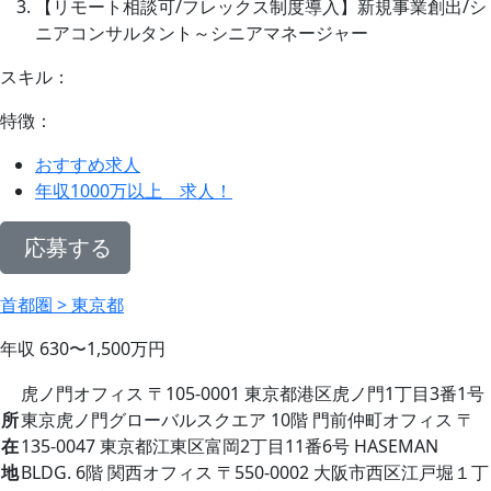
【リモート相談可/フレックス制度導入】新規事業創出/シ
ニアコンサルタント～シニアマネージャー
スキル：
特徴：
おすすめ求人
年収1000万以上 求人！
応募する
首都圏 > 東京都
年収
630〜1,500
万円
虎ノ門オフィス 〒105-0001 東京都港区虎ノ門1丁目3番1号
所
東京虎ノ門グローバルスクエア 10階 門前仲町オフィス 〒
在
135-0047 東京都江東区富岡2丁目11番6号 HASEMAN
地
BLDG. 6階 関西オフィス 〒550-0002 大阪市西区江戸堀１丁