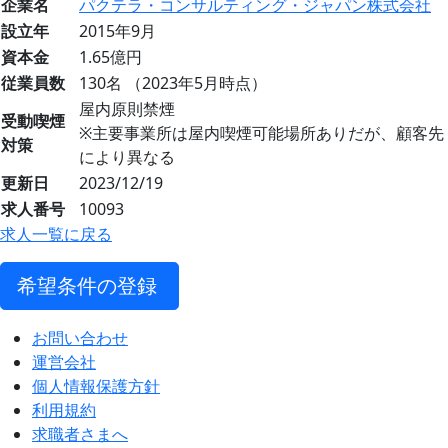
企業名
パクテラ・コンサルティング・ジャパン株式会社
設立年
2015年9月
資本金
1.65億円
従業員数
130名 （2023年5月時点）
屋内原則禁煙
受動喫煙
※主要事業所は屋内喫煙可能場所ありだが、顧客先
対策
により異なる
更新日
2023/12/19
求人番号
10093
求人一覧に戻る
希望条件の登録
お問い合わせ
運営会社
個人情報保護方針
利用規約
求職者さまへ