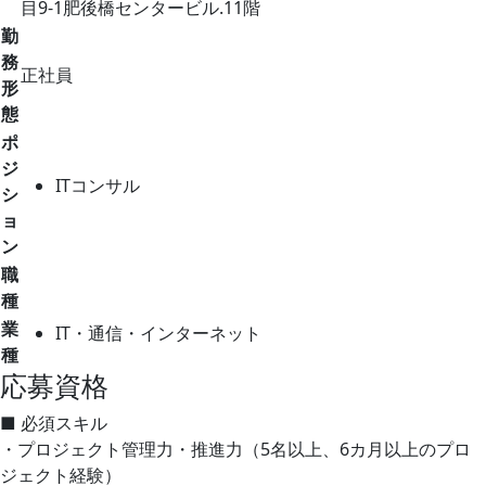
目9-1肥後橋センタービル.11階
勤
務
正社員
形
態
ポ
ジ
ITコンサル
シ
ョ
ン
職
種
業
IT・通信・インターネット
種
応募資格
■ 必須スキル
・プロジェクト管理力・推進力（5名以上、6カ月以上のプロ
ジェクト経験）