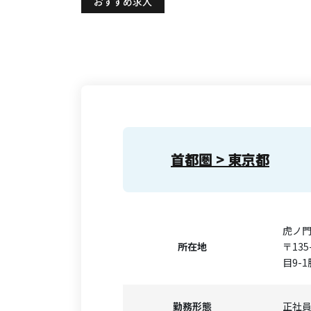
おすすめ求人
首都圏 > 東京都
虎ノ門
所在地
〒135
目9-
勤務形態
正社