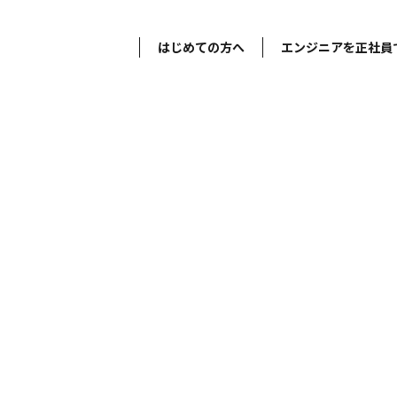
はじめての方へ
エンジニアを正社員
フレックス制度導入】プロ
／コンサルタント
/フレックス制度導入】プロジェクトマネジメントコンサルタント／コン