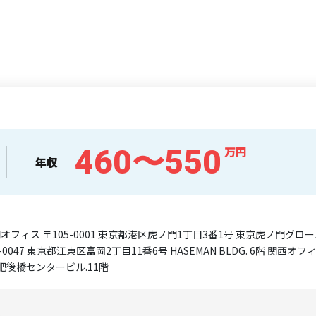
460〜550
万円
年収
オフィス 〒105-0001 東京都港区虎ノ門1丁目3番1号 東京虎ノ門グロ
-0047 東京都江東区富岡2丁目11番6号 HASEMAN BLDG. 6階 関西オ
1肥後橋センタービル.11階
員