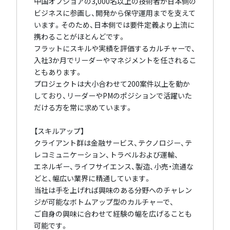
中国オフショアの3,000名以上の技術者が日本側の
ビジネスに参画し、開発から保守運用までを支えて
います。そのため、日本側では要件定義より上流に
携わることがほとんどです。
フラットにスキルや実績を評価するカルチャーで、
入社3か月でリーダーやマネジメントを任されるこ
ともあります。
プロジェクトは大小合わせて200案件以上を動か
しており、リーダーやPMのポジションで活躍いた
だける方を常に求めています。
【スキルアップ】
クライアント群は金融サービス、テクノロジー、テ
レコミュニケーション、トラベルおよび運輸、
エネルギー、ライフサイエンス、製造、小売・流通な
どと、幅広い業界に精通しています。
当社は手を上げれば興味のある分野へのチャレン
ジが可能なボトムアップ型のカルチャーで、
ご自身の興味に合わせて経験の幅を広げることも
可能です。