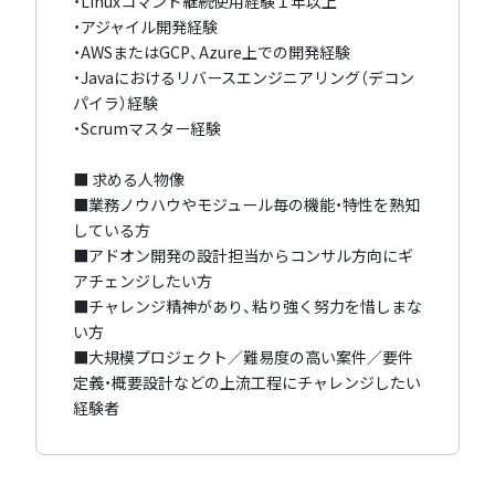
・Linuxコマンド継続使用経験１年以上
・アジャイル開発経験
・AWSまたはGCP、Azure上での開発経験
・Javaにおけるリバースエンジニアリング（デコン
パイラ）経験
・Scrumマスター経験
■ 求める人物像
■業務ノウハウやモジュール毎の機能・特性を熟知
している方
■アドオン開発の設計担当からコンサル方向にギ
アチェンジしたい方
■チャレンジ精神があり、粘り強く努力を惜しまな
い方
■大規模プロジェクト／難易度の高い案件／要件
定義・概要設計などの上流工程にチャレンジしたい
経験者