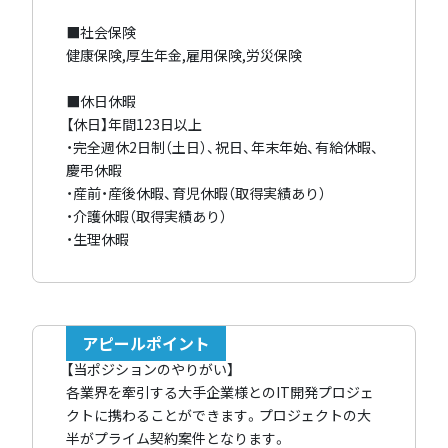
■社会保険
健康保険,厚生年金,雇用保険,労災保険
■休日休暇
【休日】年間123日以上
・完全週休2日制（土日）、祝日、年末年始、有給休暇、
慶弔休暇
・産前・産後休暇、育児休暇（取得実績あり）
・介護休暇（取得実績あり）
・生理休暇
アピールポイント
【当ポジションのやりがい】
各業界を牽引する大手企業様とのIT開発プロジェ
クトに携わることができます。プロジェクトの大
半がプライム契約案件となります。